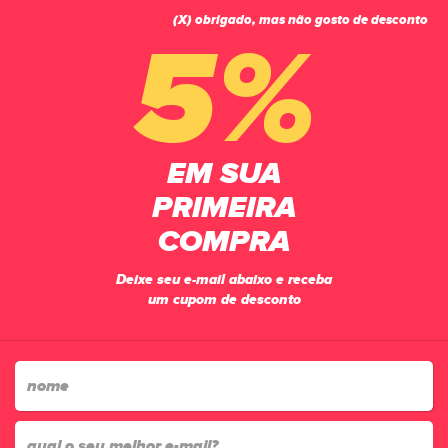
(X) obrigado, mas não gosto de desconto
0
5%
Equipamentos
EM SUA
PÁGINA INICIAL
ACESSÓRIOS
EQUIPAMENTOS
PRIMEIRA
113
produtos
COMPRA
relevância
Lista
Filtrar
Deixe seu e-mail abaixo e receba
um cupom de desconto
-20%
-33%