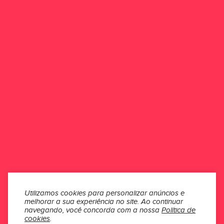
Calça Legging Feminina Fila
Compress Pro
R$ 279,90
POR R$ 259,90
ou 5x de R$ 51,98
ONDE ESTAMOS
ATENDIMENTO
INSTITUCIONAL
Utilizamos cookies para personalizar anúncios e
melhorar a sua experiência no site.
Ao continuar
navegando, você concorda com a nossa
Política de
SEÇÕES
cookies
.