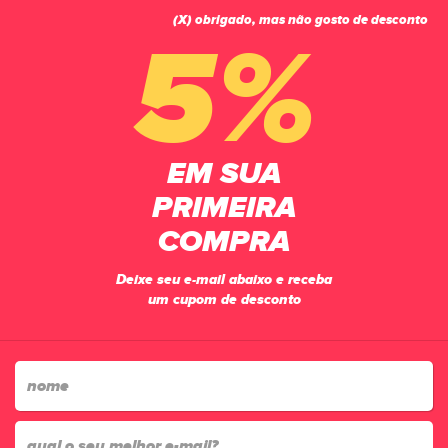
(X) obrigado, mas não gosto de desconto
0
5%
Calças
EM SUA
PÁGINA INICIAL
VESTUÁRIO
CALÇAS
PRIMEIRA
3
produtos
COMPRA
relevância
Lista
Filtrar
Deixe seu e-mail abaixo e receba
um cupom de desconto
-11%
-20%