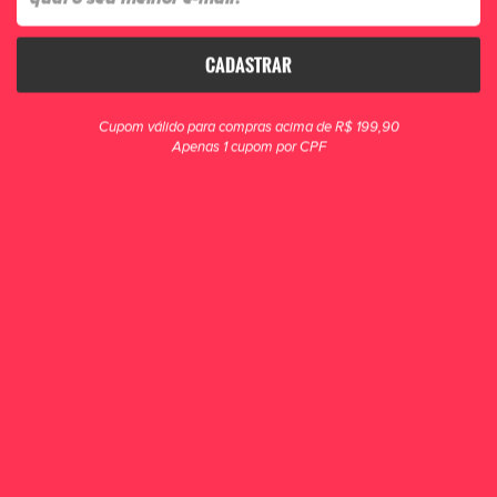
CADASTRAR
clique para zoom
Cupom válido para compras acima de R$ 199,90
Apenas 1 cupom por CPF
Bermuda Goleiro Poker Media Insider II
A Bermuda Goleiro Média Insider II é perfeita para o mov...
R$ 99,90
POR R$ 79,90
ou 1x de R$ 79,90
ESCOLHA UM TAMANHO
P
M
G
GG
COMPRAR