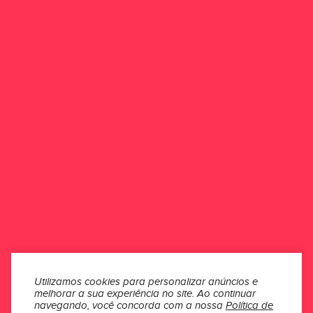
ESCREVER UMA AVALIAÇÃO
Esse produto ainda não possui avaliações.
Seja o primeiro a avaliar
ONDE ESTAMOS
ATENDIMENTO
INSTITUCIONAL
SEÇÕES
Utilizamos cookies para personalizar anúncios e
melhorar a sua experiência no site.
Ao continuar
MÍDIAS
navegando, você concorda com a nossa
Política de