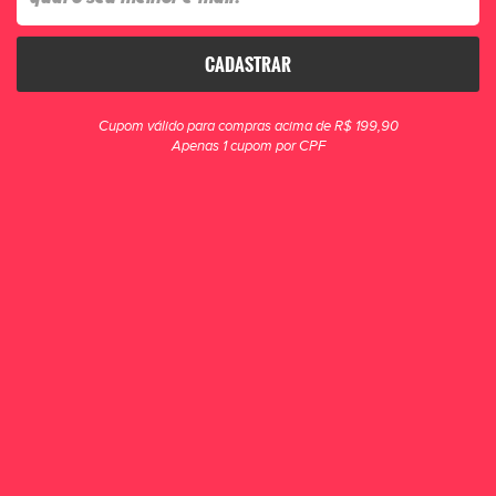
CADASTRAR
clique para zoom
Cupom válido para compras acima de R$ 199,90
Apenas 1 cupom por CPF
Camiseta Fila Masculina Street Express Print
Camiseta masculina confeccionada em meia malha de algodão sustentável
e elastano. Produto ecológico, com selo BCI (Better Cotton Initiative),
elaborado para causar menos impacto ao...
R$ 169,90
POR R$ 149,90
ou 2x de R$ 74,95
ESCOLHA UM TAMANHO
P
M
G
GG