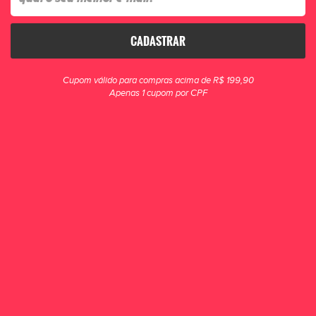
CADASTRAR
clique para zoom
Cupom válido para compras acima de R$ 199,90
Apenas 1 cupom por CPF
Caneleira Mania de Futsal Protection Adulto
Preta
Injetada em polipropileno a Caneleira tras o conforto e a segurança que um
atleta precisa. Revestida em EVA 4mm.
R$ 39,90
POR R$ 29,90
ou 1x de R$ 29,90
COMPRAR