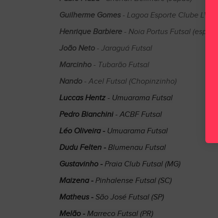
Guilherme Gomes
- Lagoa Esporte Clube LV(R
Henrique Barbiere
- Noia Portus Futsal (espan
João Neto
- Jaraguá Futsal
Marcinho
- Tubarão Futsal
Nando
- Acel Futsal (Chopinzinho)
Luccas Hentz
- Umuarama Futsal
Pedro Bianchini
- ACBF Futsal
Léo Oliveira -
Umuarama Futsal
Dudu Felten -
Blumenau Futsal
Gustavinho -
Praia Club Futsal (MG)
Maizena -
Pinhalense Futsal (SC)
Matheus -
São José Futsal (SP)
Melão -
Marreco Futsal (PR)