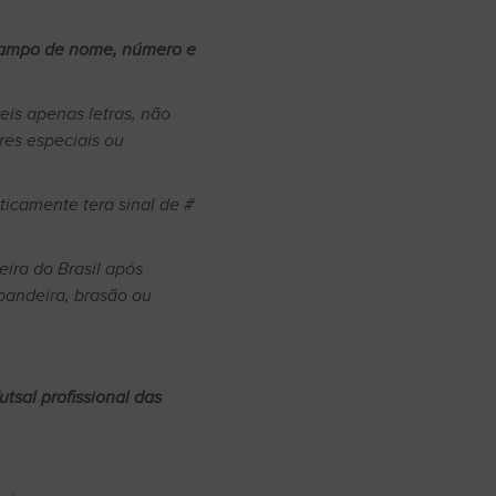
campo de nome, número e
eis apenas letras, não
res especiais ou
icamente tera sinal de #
ira do Brasil após
bandeira, brasão ou
utsal profissional das