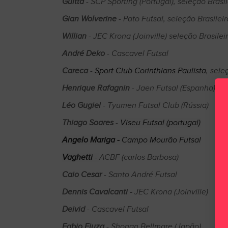
Guitta
- SCP Sporting (Portugal), seleção Brasil
Gian Wolverine
- Pato Futsal, seleção Brasileir
Willian
- JEC Krona (Joinville) seleção Brasilei
André Deko
- Cascavel Futsal
Careca
-
Sport Club Corinthians Paulista
, sele
Henrique Rafagnin
- Jaen Futsal (Espanha)
Léo Gugiel
- Tyumen Futsal Club (Rússia)
Thiago Soares
-
Viseu Futsal (portugal)
Angelo Mariga -
Campo Mourão Futsal
Vaghetti
-
ACBF (carlos Barbosa)
Caio Cesar
- Santo André Futsal
Dennis Cavalcanti -
JEC Krona (Joinville)
Deivid
- Cascavel Futsal
Fabio Fiuza
- Shonan Bellmare (Japão)