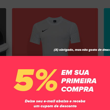
(X) obrigado, mas não gosto de desc
5%
EM SUA
PRIMEIRA
COMPRA
VESTUÁRIO
Deixe seu e-mail abaixo e receba
Aumente sua performance e vista-se
um cupom de desconto
como um campeão!