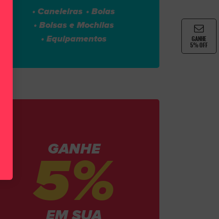
• Caneleiras
• Bolas
• Bolsas e Mochilas
• Equipamentos
GANHE
5% OFF
GANHE
5%
EM SUA