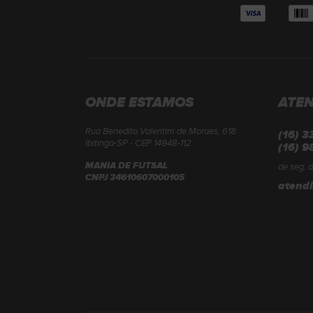
ONDE ESTAMOS
ATE
Rua Benedito Valentim de Moraes, 618
(16) 
Ibitinga-SP - CEP 14948-112
(16) 9
MANIA DE FUTSAL
de seg. a
CNPJ 34610607000105
atend