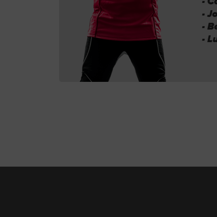
- C
- J
- 
- L