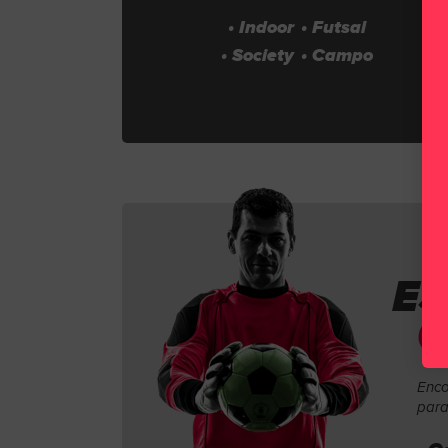
• Indoor
• Futsal
• Society
• Campo
ES
Enco
para