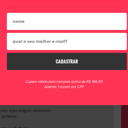
• Camisetas
• Calções
• Bermudas
• Calças
• Bonés
CADASTRAR
PECIAL
Cupom válido para compras acima de R$ 199,90
Apenas 1 cupom por CPF
GOLEIROS
ntre aqui artigos exclusivos
 goleiros.