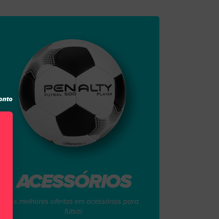
onto
ACESSÓRIOS
As melhores ofertas em acessórios para
futsal.