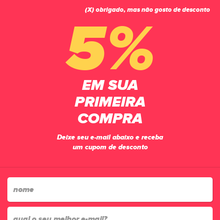
(X) obrigado, mas não gosto de desconto
0
5%
PÁGINA INICIAL
ACESSÓRIOS
MEIÕES
KIT MEIÃO CORTADO MANIA DE FUTSAL + MEIA MULTIESPORTE
ANTIDERRAPANTE AZUL ROYAL
EM SUA
PRIMEIRA
COMPRA
Deixe seu e-mail abaixo e receba
um cupom de desconto