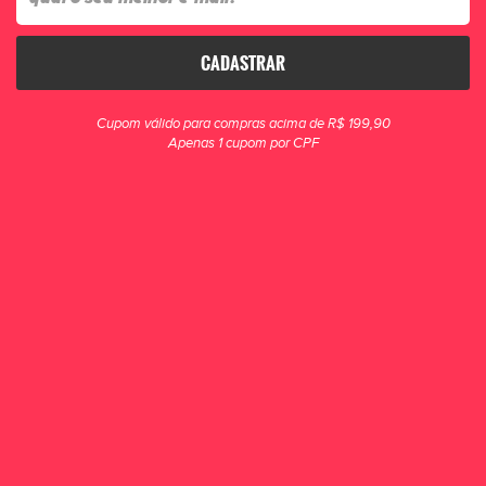
CADASTRAR
clique para zoom
Cupom válido para compras acima de R$ 199,90
Apenas 1 cupom por CPF
Kit Meião Cortado Mania de Futsal + Meia
Multiesporte Antiderrapante Azul Royal
com Grip nas solas que auxiliam na fixação dando mais precisão aos
movimentos e diminuindo risco de lesões
R$ 79,90
POR R$ 59,90
ou 1x de R$ 59,90
COMPRAR