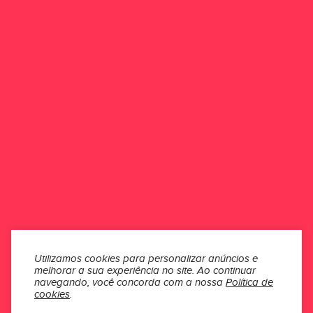
ESCREVER UMA AVALIAÇÃO
Esse produto ainda não possui avaliações.
Seja o primeiro a avaliar
ONDE ESTAMOS
ATENDIMENTO
INSTITUCIONAL
SEÇÕES
Utilizamos cookies para personalizar anúncios e
melhorar a sua experiência no site.
Ao continuar
MÍDIAS
navegando, você concorda com a nossa
Política de
cookies
.