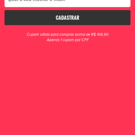
CADASTRAR
clique para zoom
Cupom válido para compras acima de R$ 199,90
Apenas 1 cupom por CPF
Kit Meião Cortado Vistho + Meia
Multiesporte Antiderrapante Branco
com Grip nas solas que auxiliam na fixação dando mais precisão aos
movimentos e diminuindo risco de lesões
R$ 79,90
POR R$ 59,90
ou 1x de R$ 59,90
COMPRAR