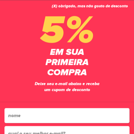
(X) obrigado, mas não gosto de desconto
0
5%
PÁGINA INICIAL
ACESSÓRIOS
MEIÕES
KIT MEIÃO CORTADO VISTHO + MEIA MULTIESPORTE ANTIDERRAPANTE
BRANCO
EM SUA
PRIMEIRA
COMPRA
Deixe seu e-mail abaixo e receba
um cupom de desconto