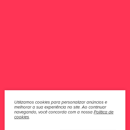
ESCREVER UMA AVALIAÇÃO
Esse produto ainda não possui avaliações.
Seja o primeiro a avaliar
ONDE ESTAMOS
ATENDIMENTO
INSTITUCIONAL
SEÇÕES
Utilizamos cookies para personalizar anúncios e
melhorar a sua experiência no site.
Ao continuar
MÍDIAS
navegando, você concorda com a nossa
Política de
cookies
.