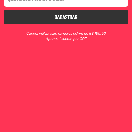
CADASTRAR
clique para zoom
Cupom válido para compras acima de R$ 199,90
Apenas 1 cupom por CPF
Luva Goleiro Campo Infantil Podyun Atack
Semi-Profissional PTVM
A luva de goleiro JUVENIL PODYUN ATACK, têm palmas de SINTETICO.
Sendo mais resistente a qualquer terreno. O dorso foi desenvolvido com
material extremam...
R$ 99,90
POR R$ 79,90
ou 1x de R$ 79,90
ESCOLHA UM TAMANHO
5
6
7