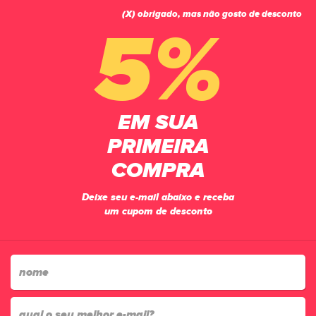
(X) obrigado, mas não gosto de desconto
0
5%
PÁGINA INICIAL
GOLEIROS
LUVAS
LUVA GOLEIRO CAMPO POKER ADAPT III SEMI PROFISSIONAL MULTITERRENO
PT/VM/VM
EM SUA
PRIMEIRA
COMPRA
Deixe seu e-mail abaixo e receba
um cupom de desconto