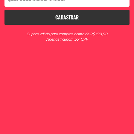
CADASTRAR
clique para zoom
Cupom válido para compras acima de R$ 199,90
Apenas 1 cupom por CPF
Luva Goleiro Campo Poker Adapt III Semi
Profissional Multiterreno PT/VM/VM
Obtenha a sensação natural e a aderência que você precisa para se destacar
no campo!
R$ 229,90
POR R$ 209,90
ou 4x de R$ 52,48
ESCOLHA UM TAMANHO
8
9
10
11