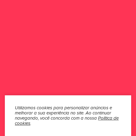
ESCREVER UMA AVALIAÇÃO
Esse produto ainda não possui avaliações.
Seja o primeiro a avaliar
ONDE ESTAMOS
ATENDIMENTO
INSTITUCIONAL
SEÇÕES
Utilizamos cookies para personalizar anúncios e
melhorar a sua experiência no site.
Ao continuar
MÍDIAS
navegando, você concorda com a nossa
Política de
cookies
.