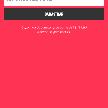
CADASTRAR
clique para zoom
Cupom válido para compras acima de R$ 199,90
Apenas 1 cupom por CPF
Meião Unissex Umbro Training Preto
O meião masculino Training é a opção ideal para completar o seu uniforme
de futebol.
R$ 39,90
POR R$ 36,90
ou 1x de R$ 36,90
COMPRAR
OUTRAS CORES