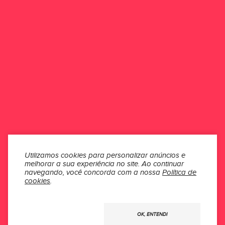
Esse produto ainda não possui avaliações.
Seja o primeiro a avaliar
ONDE ESTAMOS
ATENDIMENTO
INSTITUCIONAL
SEÇÕES
Utilizamos cookies para personalizar anúncios e
melhorar a sua experiência no site.
Ao continuar
MÍDIAS
navegando, você concorda com a nossa
Política de
cookies
.
Usamos
OK, ENTENDI