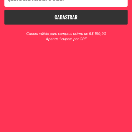
CADASTRAR
clique para zoom
Cupom válido para compras acima de R$ 199,90
Apenas 1 cupom por CPF
Tênis Futsal Joma Top Flex 2627IN
A Chuteira Joma Top Flex Futsal possui um cabedal em couro natural que
proporciona maior conforto aos seus pés, além de pontos estratégicos
reforçados em camurç...
R$ 699,90
POR R$ 669,90
ou 6x de R$ 111,65
ESCOLHA UM TAMANHO
34
35
36
37
38
39
40
41
42
43