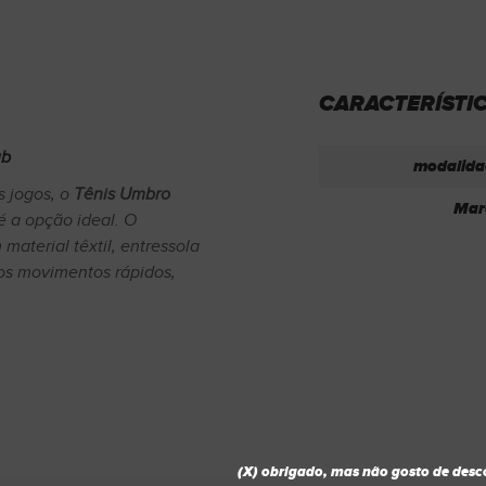
CARACTERÍSTI
ub
modalida
s jogos, o
Tênis Umbro
Mar
é a opção ideal. O
material têxtil, entressola
os movimentos rápidos,
(X) obrigado, mas não gosto de desc