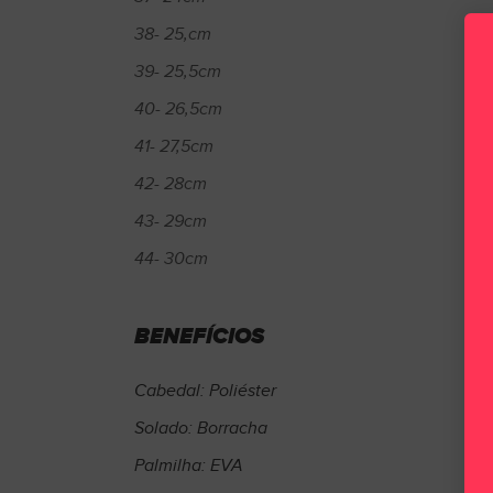
38- 25,cm
39- 25,5cm
40- 26,5cm
41- 27,5cm
42- 28cm
43- 29cm
44- 30cm
BENEFÍCIOS
Cabedal: Poliéster
Solado: Borracha
Palmilha: EVA