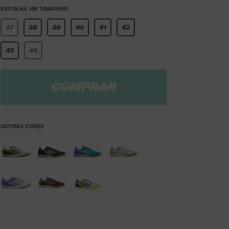
ESCOLHA UM TAMANHO
37
38
39
40
41
42
43
44
COMPRAR
OUTRAS CORES