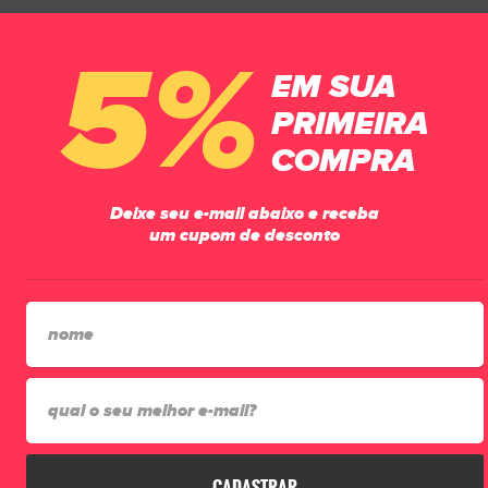
5%
EM SUA
PRIMEIRA
COMPRA
Deixe seu e-mail abaixo e receba
um cupom de desconto
CADASTRAR