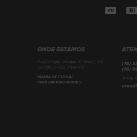
ONDE ESTAMOS
ATE
Rua Benedito Valentim de Moraes, 618
(16) 
Ibitinga-SP - CEP 14948-112
(16) 9
MANIA DE FUTSAL
de seg. a
CNPJ 34610607000105
atend