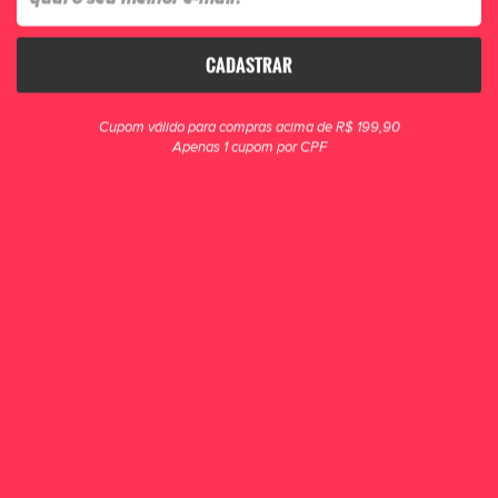
CADASTRAR
clique para zoom
Cupom válido para compras acima de R$ 199,90
Apenas 1 cupom por CPF
Tênis Futsal Umbro Pro 5 Bump 006
Seja o astro dos jogos com a Chuteira Futsal Umbro Pro 5 Bump: a Pro 5 que
você já conhece, agora com tecnologia BUMP na palmilha interna para maior
amortecimen...
R$ 649,90
POR R$ 449,90
ou 6x de R$ 74,98
ESCOLHA UM TAMANHO
35
36
37
38
39
40
41
42
43