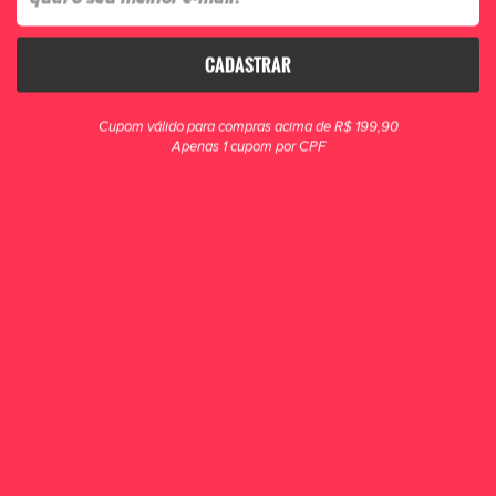
CADASTRAR
clique para zoom
Cupom válido para compras acima de R$ 199,90
Apenas 1 cupom por CPF
Tênis Futsal Umbro Pro 5 Bump 152
Seja o astro dos jogos com a Chuteira Futsal Umbro Pro 5 Bump: a Pro 5 que
você já conhece, agora com tecnologia BUMP na palmilha interna para maior
amortecimen...
R$ 699,90
POR R$ 649,90
ou 6x de R$ 108,32
ESCOLHA UM TAMANHO
34
35
36
37
38
39
40
41
42