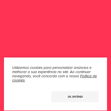
Esse produto ainda não possui avaliações.
Seja o primeiro a avaliar
ONDE ESTAMOS
ATENDIMENTO
INSTITUCIONAL
SEÇÕES
Utilizamos cookies para personalizar anúncios e
melhorar a sua experiência no site.
Ao continuar
MÍDIAS
navegando, você concorda com a nossa
Política de
cookies
.
Usamos
OK, ENTENDI