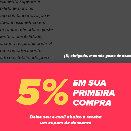
ecimento superior e
bilidade para os
ump combina inovação e
abedal assimétrico em
te toque refinado e ajuste
enta a durabilidade,
rciona respirabilidade. A
erece amortecimento
(X) obrigado, mas não gosto de desc
orto e estabilidade para
5%
EM SUA
PRIMEIRA
para amortecimento e
COMPRA
atural com costura
Deixe seu e-mail abaixo e receba
um cupom de desconto
tal