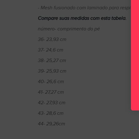
- Mesh fusionado com laminado para respirabi
Compare suas medidas com esta tabela.
número- comprimento do pé
36- 23,93 cm
37- 24,6 cm
38- 25,27 cm
39- 25,93 cm
40- 26,6 cm
41- 27,27 cm
42- 27,93 cm
43- 28,6 cm
44- 29,26cm