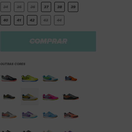
34
35
36
37
38
39
40
41
42
43
44
COMPRAR
OUTRAS CORES