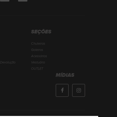
SEÇÕES
Chuteiras
Goleiros
Acessórios
e Devolução
Vestuário
OUTLET
MÍDIAS