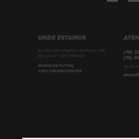
ONDE ESTAMOS
ATE
Rua Benedito Valentim de Moraes, 618
(16) 
Ibitinga-SP - CEP 14948-112
(16) 9
MANIA DE FUTSAL
de seg. a
CNPJ 34610607000105
atend