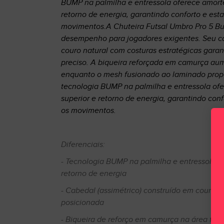
BUMP na palmilha e entressola oferece amort
retorno de energia, garantindo conforto e esta
movimentos.A Chuteira Futsal Umbro Pro 5 B
desempenho para jogadores exigentes. Seu c
couro natural com costuras estratégicas garan
preciso. A biqueira reforçada em camurça aum
enquanto o mesh fusionado ao laminado propo
tecnologia BUMP na palmilha e entressola of
superior e retorno de energia, garantindo conf
os movimentos.
Diferenciais:
- Tecnologia BUMP na palmilha e entressola 
retorno de energia
- Cabedal (assimétrico) construído em couro n
posicionada
- Biqueira de reforço em camurça na área fron