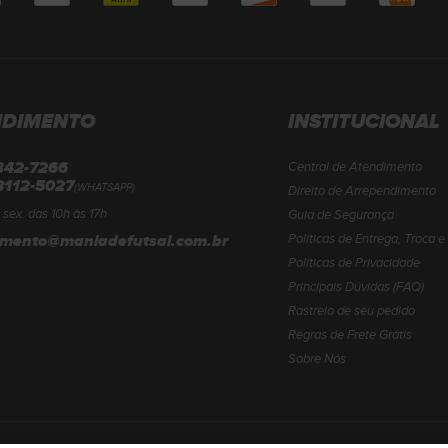
NDIMENTO
INSTITUCIONAL
3342-7266
Central de Atendimento
8112-5027
(WHATSAPP)
Direito de Arrependimento
 sex. das 10h às 17h
Guia de Segurança
imento@maniadefutsal.com.br
Políticas de Entrega, Troca 
Políticas de Privacidade
Principais Dúvidas (FAQ)
Rastreio de seu pedido
Regras de Frete Grátis
Sobre Nós