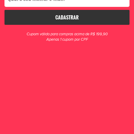
CADASTRAR
clique para zoom
Cupom válido para compras acima de R$ 199,90
Apenas 1 cupom por CPF
Vestido Feminino Fila Basic
Vestido feminino sem manga confeccionado em malha de algodão
sustentável com elastano. Modelagem comfort com gola careca em...
R$ 189,90
POR R$ 159,90
ou 3x de R$ 53,30
ESCOLHA UM TAMANHO
P
M
G
GG
COMPRAR