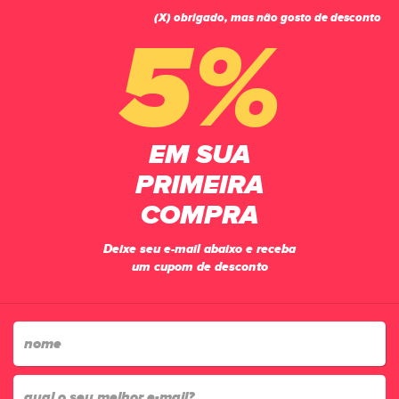
(X) obrigado, mas não gosto de desconto
0
5%
Macaquinho
EM SUA
PÁGINA INICIAL
VESTUÁRIO
MACAQUINHO
PRIMEIRA
1
produtos
COMPRA
relevância
Lista
Filtrar
Deixe seu e-mail abaixo e receba
um cupom de desconto
-25%