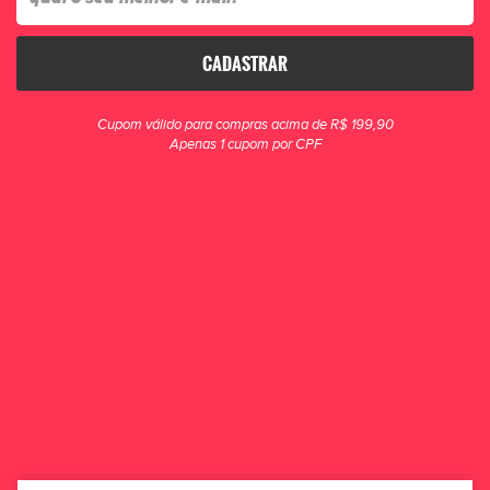
CADASTRAR
Macaquinho Ciclismo Poker
Cupom válido para compras acima de R$ 199,90
Feminino Manga Curta Oasis MR
Apenas 1 cupom por CPF
R$ 159,90
POR R$ 119,90
ou 2x de R$ 59,95
ONDE ESTAMOS
ATENDIMENTO