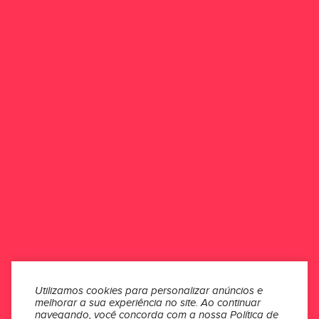
dados permaneçam intactos, aconselhamos que você não divulgue
sua senha a terceiros.
Adotamos estas medidas a fim de que nossos clientes tenham
segurança em suas compras, não admitindo em quaisquer
circunstâncias o uso de informações confidenciais em atos que não
estejam em conformidade com o desejo dos clientes.
Para obter mais informações, dúvidas ou sugestões entre em
contato através do chat ou pelo e-mail
maniadefutsal@gmail.com
ONDE ESTAMOS
ATENDIMENTO
INSTITUCIONAL
Utilizamos cookies para personalizar anúncios e
melhorar a sua experiência no site.
Ao continuar
navegando, você concorda com a nossa
Política de