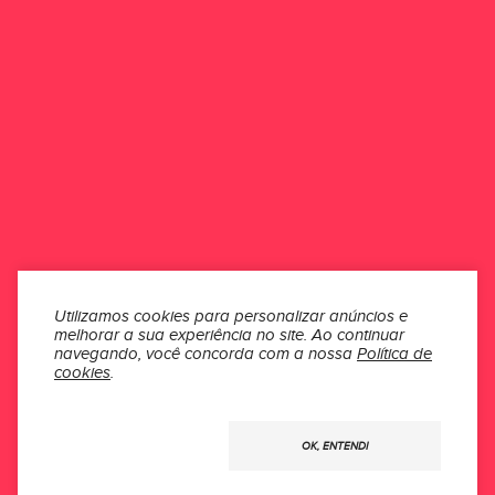
Assim, reservamo-nos o direito de alterar esta Política de Cookies a
qualquer tempo.
ONDE ESTAMOS
ATENDIMENTO
INSTITUCIONAL
Utilizamos cookies para personalizar anúncios e
melhorar a sua experiência no site.
Ao continuar
navegando, você concorda com a nossa
Política de
SEÇÕES
cookies
.
MÍDIAS
OK, ENTENDI
Usamos