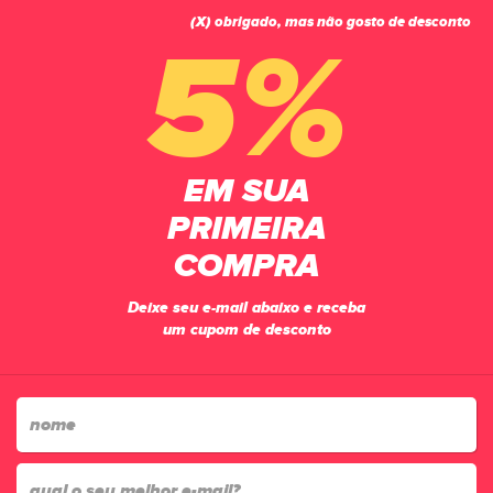
(X) obrigado, mas não gosto de desconto
0
5%
PÁGINA INICIAL
POLÍTICA DE COOKIES
política de cookies
EM SUA
POLÍTICA DE COOKIES
PRIMEIRA
COMPRA
Utilizamos cookies para tornar seu acesso personalizado de acordo
com o seu gosto e suas escolhas e, com isso, garantir que a sua
Deixe seu e-mail abaixo e receba
experiência em nossa loja seja a melhor possível.
um cupom de desconto
A presente Política tem como objetivo fornecer informações
objetivas e claras sobre o que são cookies, qual papel
desempenham e como configurá-los.