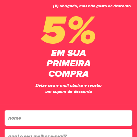
(X) obrigado, mas não gosto de desconto
0
5%
OUTLET
EM SUA
PÁGINA INICIAL
OUTLET
PRIMEIRA
168
produtos
COMPRA
relevância
Lista
Filtrar
Deixe seu e-mail abaixo e receba
um cupom de desconto
-10%
-16%