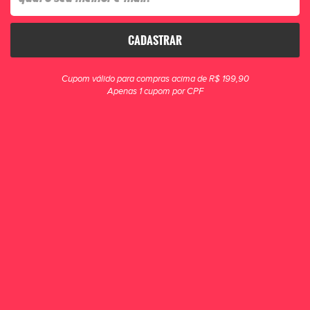
CADASTRAR
Cupom válido para compras acima de R$ 199,90
Tênis Futsal Umbro Pro 5 Bump
Tênis Futsal Topper Dominator Club
Apenas 1 cupom por CPF
Club 203
V 0003
R$ 389,90
R$ 359,90
POR R$ 349,90
POR R$ 299,90
ou 6x de R$ 58,32
ou 5x de R$ 59,98
-39%
-16%