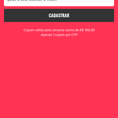
CADASTRAR
clique para zoom
Cupom válido para compras acima de R$ 199,90
Apenas 1 cupom por CPF
Caneleira Mania de Futsal Premium
Laranja/Preto
Desenvolvida para quem leva o futsal a sério, a Caneleira Premium Mania de
Futsal é sinônimo de desempenho e segurança dentro das quadras!
R$ 34,90
POR R$ 29,90
ou 1x de R$ 29,90
COMPRAR