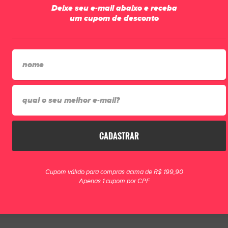
ra os melhores jogadores.
Deixe seu e-mail abaixo e receba
um cupom de desconto
CADASTRAR
acordo com a numeração)
 configuração da sua tela
Cupom válido para compras acima de R$ 199,90
Apenas 1 cupom por CPF