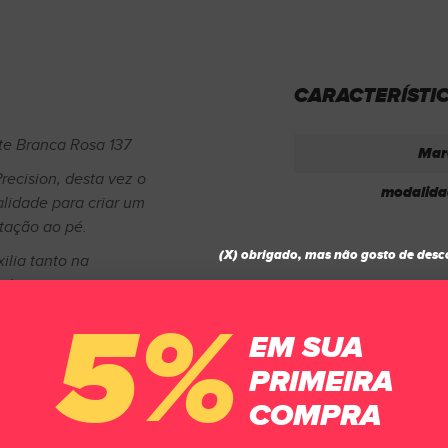
CARACTERÍSTI
ite Branca Rosa 137
Mar
ecision, desta vez o
modalida
alidade para criar um
tação ao pé.
(X) obrigado, mas não gosto de desc
ilia tanto na
 de peso.
5%
gia K-Flex e pontos de
EM SUA
o calçado para evitar
PRIMEIRA
da de EVA que permite
COMPRA