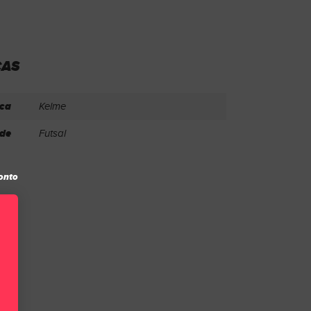
CAS
ca
Kelme
de
Futsal
onto