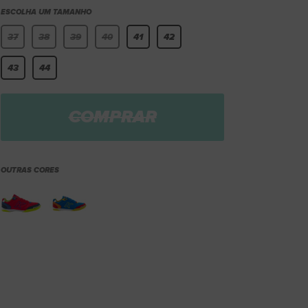
ESCOLHA UM TAMANHO
37
38
39
40
41
42
43
44
COMPRAR
OUTRAS CORES