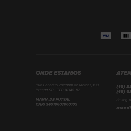
ONDE ESTAMOS
ATE
Rua Benedito Valentim de Moraes, 618
(16) 
Ibitinga-SP - CEP 14948-112
(16) 9
MANIA DE FUTSAL
de seg. a
CNPJ 34610607000105
atend