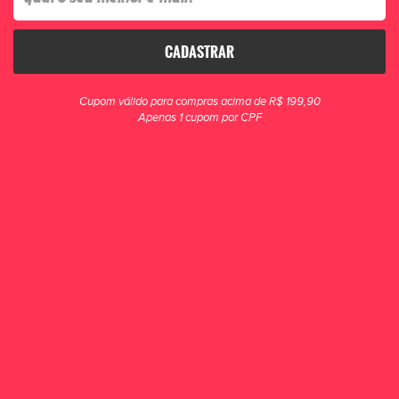
CADASTRAR
clique para zoom
Cupom válido para compras acima de R$ 199,90
Apenas 1 cupom por CPF
Tênis Futsal Penalty Brasil 70 Neo Y-2 1110
A Penalty criou a Chuteira Futsal Penalty Brasil 70 Neo Y-2 para você voar
dentro das quadras, fazer os adversários ficar de boca aberta e ser
considerado o cam...
R$ 309,90
POR R$ 249,90
ou 4x de R$ 62,48
ESCOLHA UM TAMANHO
36
37
38
39
40
41
42
43
44