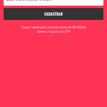
CADASTRAR
clique para zoom
Cupom válido para compras acima de R$ 199,90
Apenas 1 cupom por CPF
Luva Goleiro Campo Reusch Attrakt Starter
Solid 4016
Luvas reusch attrakt: projetadas para ajuste perfeito e desempenho superior!
R$ 159,90
POR R$ 129,90
ou 2x de R$ 64,95
ESCOLHA UM TAMANHO
8
9
10
11