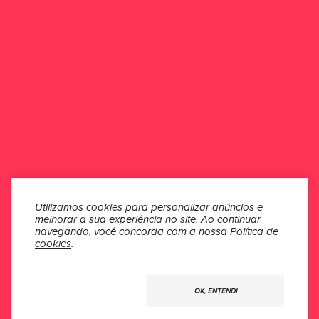
Esse produto ainda não possui avaliações.
Seja o primeiro a avaliar
ONDE ESTAMOS
ATENDIMENTO
INSTITUCIONAL
SEÇÕES
Utilizamos cookies para personalizar anúncios e
melhorar a sua experiência no site.
Ao continuar
MÍDIAS
navegando, você concorda com a nossa
Política de
cookies
.
Usamos
OK, ENTENDI