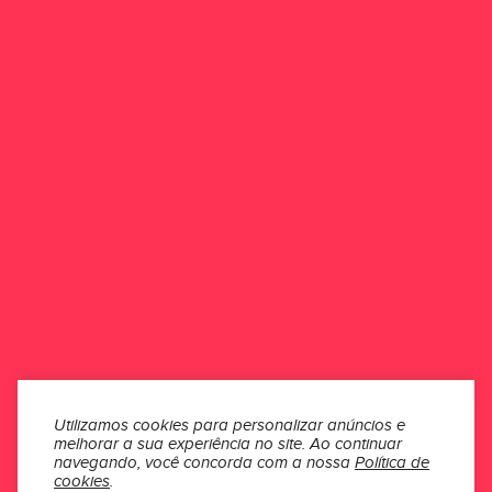
ESCREVER UMA AVALIAÇÃO
Esse produto ainda não possui avaliações.
Seja o primeiro a avaliar
ONDE ESTAMOS
ATENDIMENTO
INSTITUCIONAL
SEÇÕES
Utilizamos cookies para personalizar anúncios e
melhorar a sua experiência no site.
Ao continuar
MÍDIAS
navegando, você concorda com a nossa
Política de
cookies
.