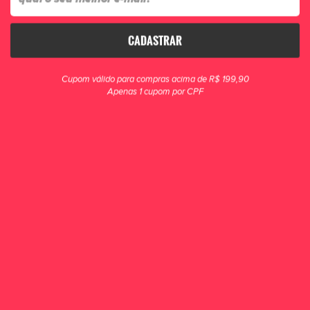
CADASTRAR
clique para zoom
Cupom válido para compras acima de R$ 199,90
Apenas 1 cupom por CPF
Manguito Placar Astana com Polegar Branco
O Manguito Placar com Mão Astana é confeccionado em Poliéster e
Elastano, material de alta resistência e oferecendo mais flexibilidade aos
atletas.
R$ 49,90
POR R$ 39,90
ou 1x de R$ 39,90
ESCOLHA UM TAMANHO
UNICO