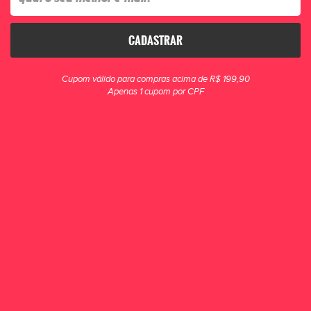
CADASTRAR
clique para zoom
Cupom válido para compras acima de R$ 199,90
Apenas 1 cupom por CPF
Meião Penalty Matís Treino Adulto Azul
Treine suas habilidades com os equipamentos corretos e se torne um craque
de verdade. A Penalty criou o Meião Matis Treino Adulto para proporcionar
conforto e maciez aos pés e pernas durante as partidas.
R$ 32,90
POR R$ 29,90
ou 1x de R$ 29,90
COMPRAR
OUTRAS CORES