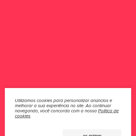
Esse produto ainda não possui avaliações.
Seja o primeiro a avaliar
ONDE ESTAMOS
ATENDIMENTO
INSTITUCIONAL
SEÇÕES
Utilizamos cookies para personalizar anúncios e
melhorar a sua experiência no site.
Ao continuar
MÍDIAS
navegando, você concorda com a nossa
Política de
cookies
.
Usamos