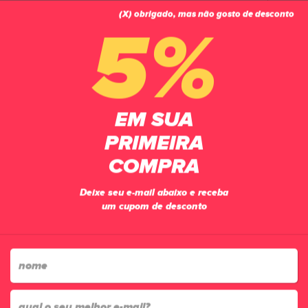
(X) obrigado, mas não gosto de desconto
0
5%
PÁGINA INICIAL
CHUTEIRAS
FUTSAL
TÊNIS FUTSAL UMBRO PRO 5 SAINT PATRICK'S DAY JUNIOR
EM SUA
PRIMEIRA
COMPRA
Deixe seu e-mail abaixo e receba
um cupom de desconto