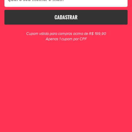
CADASTRAR
clique para zoom
Cupom válido para compras acima de R$ 199,90
Apenas 1 cupom por CPF
Tênis Futsal Umbro Pro 5 Saint Patrick's Day
Junior
Celebre o Saint Patrick's Day com a Chuteira Futsal Umbro Pro 5 Bump GL,
uma edição especial do Good Luck Pack.
R$ 289,90
POR R$ 269,90
ou 5x de R$ 53,98
ESCOLHA UM TAMANHO
30
31
32
33
34
35
36