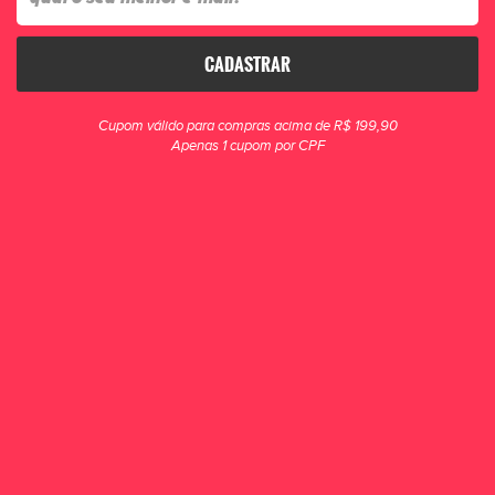
CADASTRAR
clique para zoom
Cupom válido para compras acima de R$ 199,90
Apenas 1 cupom por CPF
Cotoveleira Mania De Futsal Premium
Amarelo
R$ 119,90
POR R$ 99,90
ou 1x de R$ 99,90
ESCOLHA UM TAMANHO
P
M
G
COMPRAR