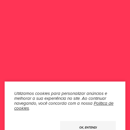
Erivaldo de Messias lira Machado
há 4 anos
ONDE ESTAMOS
ATENDIMENTO
INSTITUCIONAL
SEÇÕES
Utilizamos cookies para personalizar anúncios e
melhorar a sua experiência no site.
Ao continuar
MÍDIAS
navegando, você concorda com a nossa
Política de
cookies
.
Usamos
OK, ENTENDI