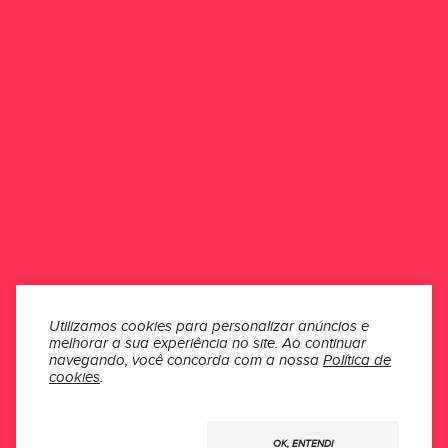
Esse produto ainda não possui avaliações.
Seja o primeiro a avaliar
ONDE ESTAMOS
ATENDIMENTO
INSTITUCIONAL
SEÇÕES
Utilizamos cookies para personalizar anúncios e
melhorar a sua experiência no site.
Ao continuar
MÍDIAS
navegando, você concorda com a nossa
Política de
cookies
.
Usamos
OK, ENTENDI