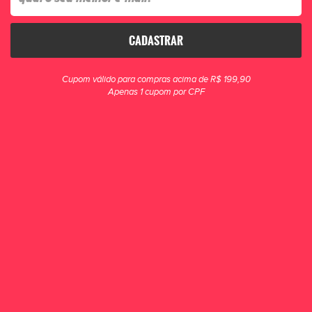
CADASTRAR
clique para zoom
Cupom válido para compras acima de R$ 199,90
Apenas 1 cupom por CPF
Tênis Futsal Joma Top Flex 2428IN
A Chuteira Joma Top Flex Futsal possui um cabedal em couro natural que
proporciona maior conforto aos seus pés, além de pontos estratégicos
reforçados em camurç...
R$ 599,90
POR R$ 499,90
ou 6x de R$ 83,32
ESCOLHA UM TAMANHO
34
35
36
37
38
39
40
41
42