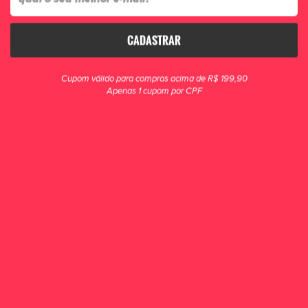
compras acima de R$ 199*
*consultar regras de frete
CADASTRAR
Cupom válido para compras acima de R$ 199,90
Apenas 1 cupom por CPF
CHUTEIRAS
Grande variedade de chuteiras para diversas modalidades.
• Indoor
• Futsal
• Society
• Campo